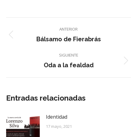
on
on
on
on
on
Facebook
X
Pinterest
LinkedIn
WhatsApp
Navegación
ANTERIOR
entre
Entrada
Bálsamo de Fierabrás
anterior:
entradas
SIGUIENTE
Entrada
Oda a la fealdad
siguiente:
Entradas relacionadas
Identidad
17 mayo, 2021