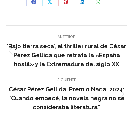
Share
Share
Share
Share
Share
on
on
on
on
on
Facebook
X
Pinterest
LinkedIn
WhatsApp
Navegación
ANTERIOR
entre
‘Bajo tierra seca’, el thriller rural de César
Entrada
Pérez Gellida que retrata la «España
entradas
anterior:
hostil» y la Extremadura del siglo XX
SIGUIENTE
César Pérez Gellida, Premio Nadal 2024:
Entrada
“Cuando empecé, la novela negra no se
siguiente:
consideraba literatura”