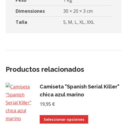
Peso
1 kg
Dimensiones
30 × 20 × 3 cm
Talla
S, M, L, XL, XXL
Productos relacionados
Camiseta "Spanish Serial Killer"
chica azul marino
19,95
€
Este
Seleccionar opciones
producto