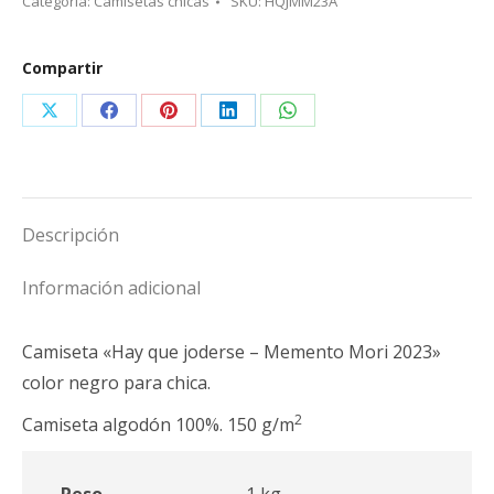
Categoría:
Camisetas chicas
SKU:
HQJMM23A
joderse-
Memento
Compartir
Mori
2023"
Share
Share
Share
Share
Share
chica
on
on
on
on
on
negra
X
Facebook
Pinterest
LinkedIn
WhatsApp
cantidad
Descripción
Información adicional
Camiseta «Hay que joderse – Memento Mori 2023»
color negro para chica.
2
Camiseta algodón 100%. 150 g/m