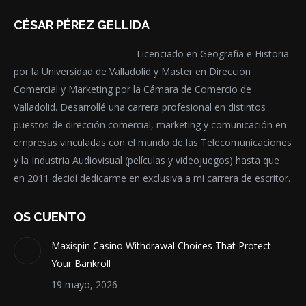
la
Las
página
opciones
CÉSAR PÉREZ GELLIDA
de
se
Licenciado en Geografía e Historia
producto
pueden
por la Universidad de Valladolid y Master en Dirección
elegir
Comercial y Marketing por la Cámara de Comercio de
en
Valladolid. Desarrollé una carrera profesional en distintos
la
puestos de dirección comercial, marketing y comunicación en
página
empresas vinculadas con el mundo de las Telecomunicaciones
de
y la Industria Audiovisual (películas y videojuegos) hasta que
producto
en 2011 decidí dedicarme en exclusiva a mi carrera de escritor.
OS CUENTO
Maxispin Casino Withdrawal Choices That Protect
Your Bankroll
19 mayo, 2026