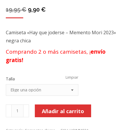
El
El
19,95
€
9,90
€
precio
precio
original
actual
Camiseta «Hay que joderse – Memento Mori 2023»
era:
es:
negra chica
19,95 €.
9,90 €.
Comprando 2 o más camisetas, ¡
envío
gratis!
Limpiar
Talla
Camiseta
Añadir al carrito
"Hay
que