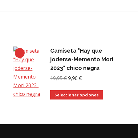
Camiseta "Hay que
joderse-Memento Mori
2023" chico negra
El
El
19,95
€
9,90
€
precio
precio
Este
original
actual
Seleccionar opciones
o
producto
era:
es:
tiene
19,95 €.
9,90 €.
s
múltiples
.
variantes.
Las