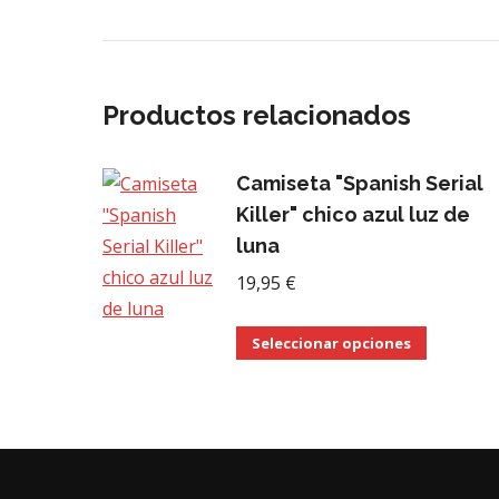
Productos relacionados
Camiseta "Spanish Serial
Killer" chico azul luz de
luna
19,95
€
Este
Seleccionar opciones
product
tiene
múltiple
variantes
Las