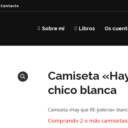
Contacto
Sobre mí
Libros
Os cuent
Camiseta «Hay
chico blanca
Camiseta «Hay que RE-joderse» blanc
Comprando 2 o más camisetas,