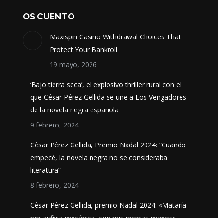
s
opciones
OS CUENTO
se
Maxispin Casino Withdrawal Choices That
pueden
Protect Your Bankroll
elegir
19 mayo, 2026
en
la
‘Bajo tierra seca’, el explosivo thriller rural con el
página
que César Pérez Gellida se une a Los Vengadores
de
de la novela negra española
o
producto
9 febrero, 2024
César Pérez Gellida, Premio Nadal 2024: “Cuando
empecé, la novela negra no se consideraba
literatura”
8 febrero, 2024
César Pérez Gellida, premio Nadal 2024: «Mataría
por asfixia mecánica, con mis propias manos»