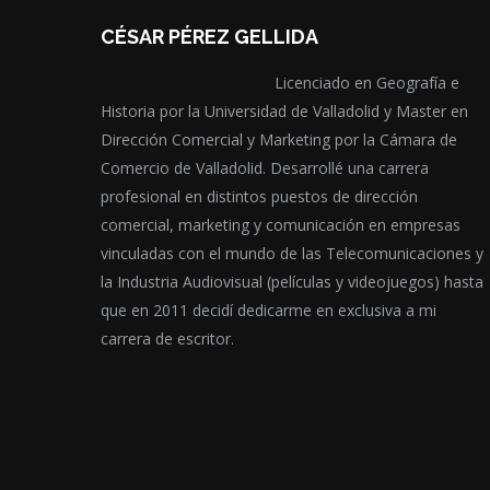
opcione
CÉSAR PÉREZ GELLIDA
se
Licenciado en Geografía e
pueden
Historia por la Universidad de Valladolid y Master en
elegir
Dirección Comercial y Marketing por la Cámara de
en
Comercio de Valladolid. Desarrollé una carrera
la
profesional en distintos puestos de dirección
página
comercial, marketing y comunicación en empresas
de
vinculadas con el mundo de las Telecomunicaciones y
product
la Industria Audiovisual (películas y videojuegos) hasta
que en 2011 decidí dedicarme en exclusiva a mi
carrera de escritor.