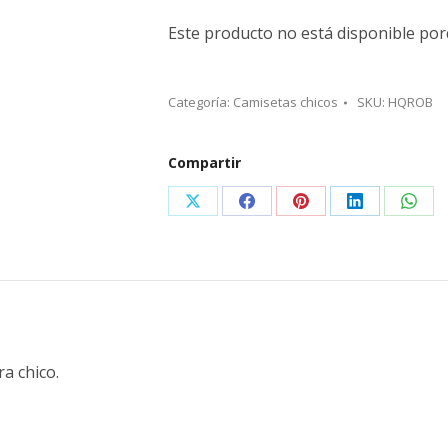
Este producto no está disponible por
Categoría:
Camisetas chicos
SKU:
HQROB
Compartir
Share
Share
Share
Share
Shar
on
on
on
on
on
X
Facebook
Pinterest
LinkedIn
What
a chico.