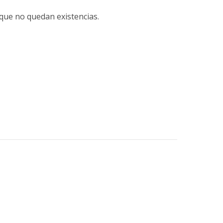
que no quedan existencias.
e
sApp