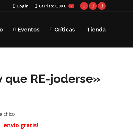
Login
Carrito:
0,00
€
0
Facebook
X
Instagram
page
page
page
opens
opens
opens
o
Eventos
Críticas
Tienda
in
in
in
new
new
new
window
window
window
 que RE-joderse»
a chico
 ¡
envío gratis!