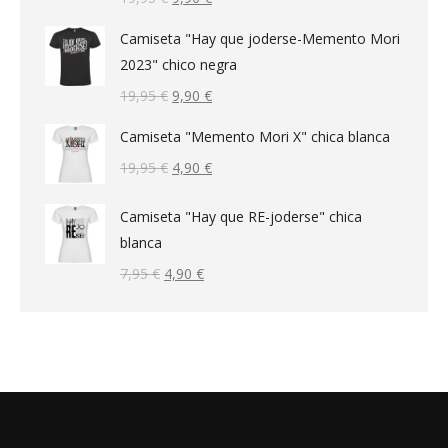
precio
precio
Camiseta "Hay que joderse-Memento Mori
original
actual
2023" chico negra
era:
es:
El
El
19,95
€
9,90
€
19,95 €.
9,90 €.
precio
precio
Camiseta "Memento Mori X" chica blanca
original
actual
El
El
19,95
€
4,90
€
era:
es:
precio
precio
19,95 €.
9,90 €.
Camiseta "Hay que RE-joderse" chica
original
actual
blanca
era:
es:
19,95 €.
4,90 €.
El
El
7,95
€
4,90
€
precio
precio
original
actual
era:
es:
7,95 €.
4,90 €.