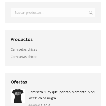
Productos
Camisetas chicas
Camisetas chicos
Ofertas
Camiseta "Hay que joderse-Memento Mori
2023" chica negra
El
El
19,95
€
9,90
€