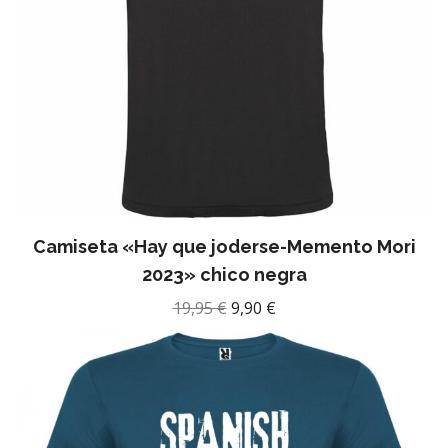
Camiseta «Hay que joderse-Memento Mori
2023» chico negra
El
El
19,95
€
9,90
€
precio
precio
original
actual
era:
es:
19,95 €.
9,90 €.