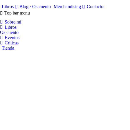
Libros
Blog · Os cuento
Merchandising
Contacto
Top bar menu
Sobre mí
Libros
Os cuento
Eventos
Críticas
Tienda
Vida y muerte de una portada
Son pocas o muy pocas las veces que nos
detenemos a examinar la portada…
Ver más