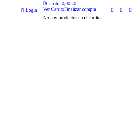
Carrito:
0,00
€
0
Ver Carrito
Finalizar compra
Login
Facebook
X
In
No hay productos en el carrito.
page
page
pa
opens
opens
op
in
in
in
new
new
n
window
windo
w
Novelas
JUL
17