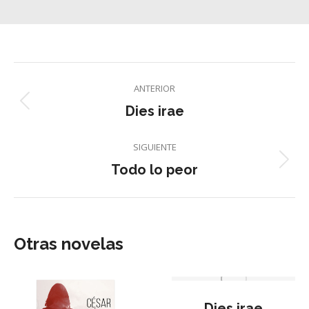
Navegación
ANTERIOR
entre
Proyecto
Dies irae
anterior
proyectos
SIGUIENTE
Proyecto
Todo lo peor
siguiente
Otras novelas
Dies irae